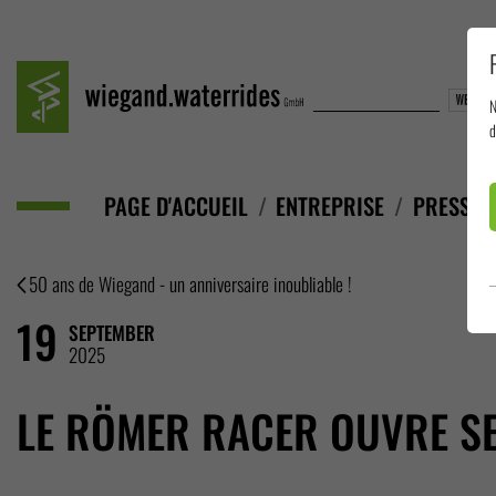
N
d
PAGE D'ACCUEIL
ENTREPRISE
PRESSE
50 ans de Wiegand - un anniversaire inoubliable !
19
SEPTEMBER
2025
LE RÖMER RACER OUVRE SE