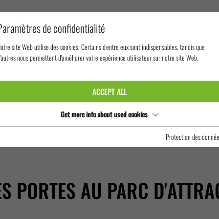
Paramètres de confidentialité
otre site Web utilise des cookies. Certains d'entre eux sont indispensables, tandis que
'autres nous permettent d'améliorer votre expérience utilisateur sur notre site Web.
LE RÖMER RACER OUVRE SES PORTES AU PARC D'ATT
ACCEPT ALL
Get more info about used cookies
Protection des donné
S PORTES AU PARC D'ATTRA