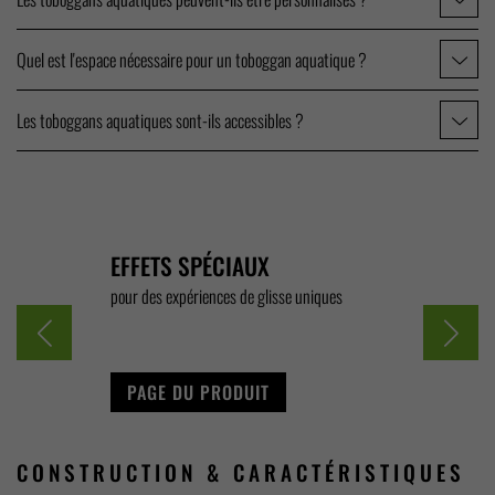
Quel est l'espace nécessaire pour un toboggan aquatique ?
Les toboggans aquatiques sont-ils accessibles ?
EFFETS SPÉCIAUX
ACCESSO
n en état de
pour des expériences de glisse uniques
adapté à l'exp
PAGE DU PRODUIT
PAGE DU
CONSTRUCTION &
CARACTÉRISTIQUES