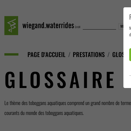
N
d
PAGE D'ACCUEIL
PRESTATIONS
GLOSSA
GLOSSAIRE
Le thème des toboggans aquatiques comprend un grand nombre de termes te
courants du monde des toboggans aquatiques.