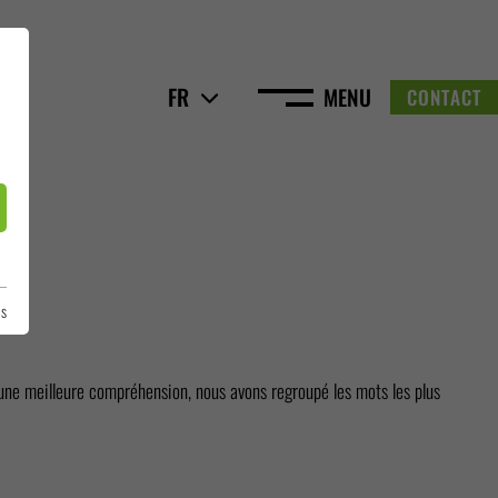
FR
MENU
CONTACT
es
une meilleure compréhension, nous avons regroupé les mots les plus