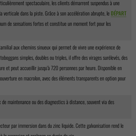
ticulièrement spectaculaire, les clients démarrent suspendus à une
a verticale dans la piste. Grâce à son accélération abrupte, le
DÉPART
m de sensations fortes et constitue un moment fort pour les
amilial aux chemins sinueux qui permet de vivre une expérience de
oboggans simples, doubles ou triples, il offre des virages surélevés, des
re et peut accueillir jusqu'à 720 personnes par heure. Disponible en
couverture en macrolon, avec des éléments transparents en option pour
ux de maintenance ou des diagnostics à distance, souvent via des
cteur par immersion dans du zinc liquide. Cette galvanisation rend le
à la corrosion et prolonge sa durée de vie.