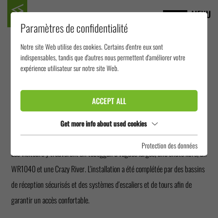
MENU
Paramètres de confidentialité
Notre site Web utilise des cookies. Certains d'entre eux sont
PARC AQUATIQUE DE
indispensables, tandis que d'autres nous permettent d'améliorer votre
expérience utilisateur sur notre site Web.
TINAPA CALABAR
ACCEPT ALL
Le Tinapa Waterpark à Calabar, au Nigeria, propose un toboggan extérieur
Get more info about used cookies
varié pour les familles et les amateurs d'aventure.
Protection des données
Les visiteurs y trouveront un toboggan à vagues larges, une chute libre, un
WR1040 et une Crazy River. L'installation a été complétée par des bassins
de réception sécurisés et des systèmes d'escaliers et de tours afin de
garantir un accès confortable.