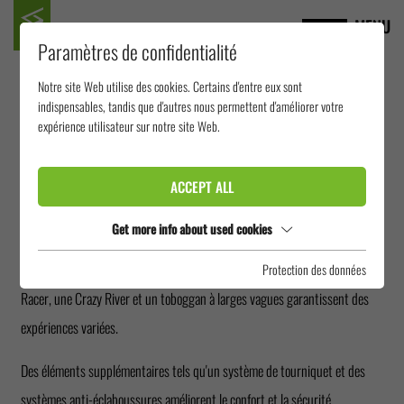
MENU
Paramètres de confidentialité
Notre site Web utilise des cookies. Certains d'entre eux sont
THERMES DE
indispensables, tandis que d'autres nous permettent d'améliorer votre
expérience utilisateur sur notre site Web.
BUCAREST BALOTEȘTI
ACCEPT ALL
Les thermes de Bucarest en Roumanie font partie des plus grands
Get more info about used cookies
thermes d'Europe et offrent également un paysage de toboggans
impressionnant à l'extérieur. Un Boomerang, un Body Bowl, un 2-in-1
Protection des données
Racer, une Crazy River et un toboggan à larges vagues garantissent des
expériences variées.
Des éléments supplémentaires tels qu'un système de tourniquet et des
systèmes anti-éclaboussures améliorent le confort et la sécurité.