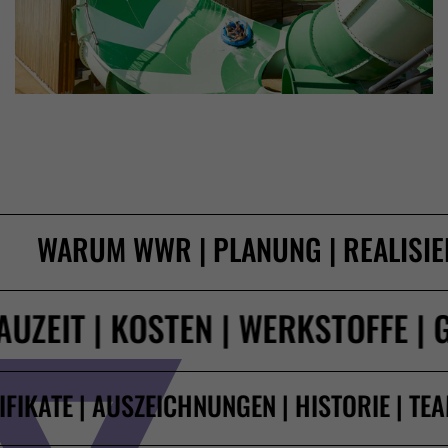
WARUM WWR
|
PLANUNG
|
REALISI
AUZEIT
|
KOSTEN
|
WERKSTOFFE
|
IFIKATE
|
AUSZEICHNUNGEN
|
HISTORIE
|
TE