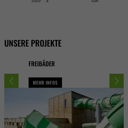
UNSERE PROJEKTE
FREIBÄDER
HALLENB
MEHR INFOS
MEHR IN