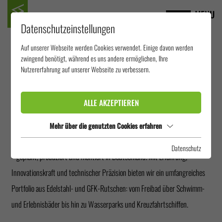
MENU
Datenschutzeinstellungen
WASSERRUTSCHEN-
Auf unserer Webseite werden Cookies verwendet. Einige davon werden
zwingend benötigt, während es uns andere ermöglichen, Ihre
HERSTELLER:
Nutzererfahrung auf unserer Webseite zu verbessern.
WIEGAND.WATERRIDES
ALLE AKZEPTIEREN
Als internationales Unternehmen entwickeln und fertigen wir
Mehr über die genutzten Cookies erfahren
Wasserrutschen und Wasserattraktionen für den professionellen Einsatz
Datenschutz
– geplant, produziert und montiert in Deutschland. Mit Erfahrung,
Innovationskraft und technischer Präzision bieten wir ein umfangreiches
Portfolio aus Edelstahl- und GFK-Rutschen: vom Freibad über Schwimm-
und Erlebnisbäder bis hin zu Wasserparks und Kreuzfahrtschiffen.