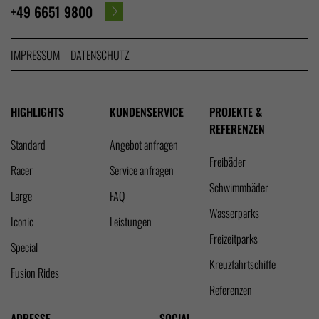
+49 6651 9800
IMPRESSUM
DATENSCHUTZ
HIGHLIGHTS
KUNDENSERVICE
PROJEKTE &
REFERENZEN
Standard
Angebot anfragen
Freibäder
Racer
Service anfragen
Schwimmbäder
Large
FAQ
Wasserparks
Iconic
Leistungen
Freizeitparks
Special
Kreuzfahrtschiffe
Fusion Rides
Referenzen
ADRESSE
SOCIAL