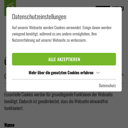
MENU
Datenschutzeinstellungen
Auf unserer Webseite werden Cookies verwendet. Einige davon werden
zwingend benötigt, während es uns andere ermöglichen, Ihre
DATENSCHUTZ
Nutzererfahrung auf unserer Webseite zu verbessern.
ALLE AKZEPTIEREN
ÜBERSICHT DER VERWENDETEN COOKIES
Mehr über die genutzten Cookies erfahren
Gruppe:
Essentiell
Datenschutz
Essentielle Cookies werden für grundlegende Funktionen der Webseite
benötigt. Dadurch ist gewährleistet, dass die Webseite einwandfrei
funktioniert.
Name