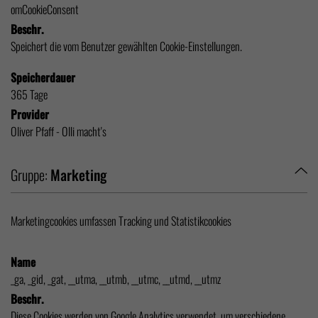
omCookieConsent
Beschr.
Speichert die vom Benutzer gewählten Cookie-Einstellungen.
Speicherdauer
365 Tage
Provider
Oliver Pfaff - Olli macht's
Gruppe:
Marketing
Marketingcookies umfassen Tracking und Statistikcookies
Name
_ga, _gid, _gat, __utma, __utmb, __utmc, __utmd, __utmz
Beschr.
Diese Cookies werden von Google Analytics verwendet, um verschiedene