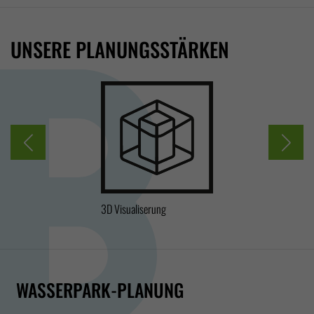
UNSERE PLANUNGSSTÄRKEN
3D Visualiserung
TÜV-k
WASSERPARK-PLANUNG