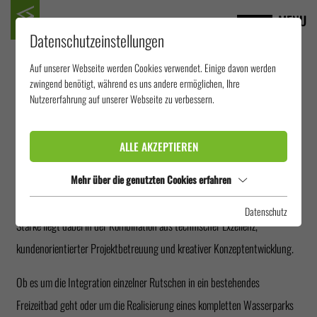
MENU
Datenschutzeinstellungen
Auf unserer Webseite werden Cookies verwendet. Einige davon werden
PLANUNG
zwingend benötigt, während es uns andere ermöglichen, Ihre
Nutzererfahrung auf unserer Webseite zu verbessern.
Bei wiegand.waterrides beginnt erfolgreiche Wasserattraktion mit
ALLE AKZEPTIEREN
durchdachter Planung: Von der ersten Idee bis zur finalen Umsetzung
begleiten wir sowohl den Bau einzelner Wasserrutschen als auch die
Mehr über die genutzten Cookies erfahren
umfassende Gestaltung ganzer Wasserparks – indoor wie outdoor. Unsere
Datenschutz
Stärke liegt dabei in der Kombination aus technischer Exzellenz,
kundenorientierter Projektbetreuung und kreativer Konzeptentwicklung.
Ob es um die Integration einzelner Rutschen in ein bestehendes
Freizeitbad geht oder um die Realisierung eines kompletten Wasserparks