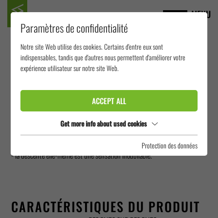
MENU
Paramètres de confidentialité
Notre site Web utilise des cookies. Certains d'entre eux sont
HARAKIRI
indispensables, tandis que d'autres nous permettent d'améliorer votre
expérience utilisateur sur notre site Web.
Le Harakiri est un toboggan à chute libre extrêmement raide pour les
ACCEPT ALL
accros à l'adrénaline et les courageux. Il est l'incarnation des sensations
fortes et apporte l'expérience de glisse ultime dans chaque piscine de
Get more info about used cookies
loisirs ou aire de plein air. La vue du tube à pic donne déjà la chair de poule
Protection des données
- la descente elle-même est une sensation inoubliable.
CARACTÉRISTIQUES DU PRODUIT