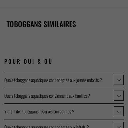
CRAZY
SLIDE
AQUA
XSLIDE
RIVER
COASTER
SHUTTLE
TOBOGGANS SIMILAIRES
POUR QUI
& OÙ
Quels toboggans aquatiques sont adaptés aux jeunes enfants ?
Quels toboggans aquatiques conviennent aux familles ?
Y a-t-il des toboggans réservés aux adultes ?
Quels toboggans aquatiques sont adaptés aux hôtels ?