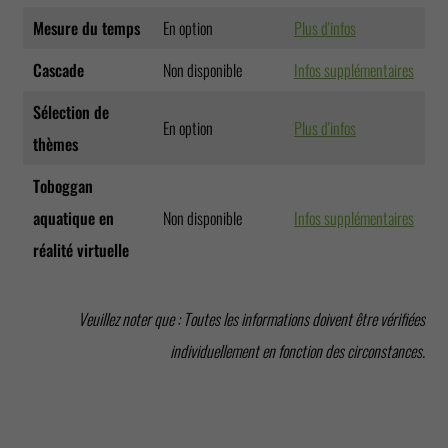
Mesure du temps
En option
Plus d'infos
Cascade
Non disponible
Infos supplémentaires
Sélection de
En option
Plus d'infos
thèmes
Toboggan
aquatique en
Non disponible
Infos supplémentaires
réalité virtuelle
LUMIÈRE
Veuillez noter que : Toutes les informations doivent être vérifiées
EFFETS DE
EFFETS
ULTRAVIOLETTE /
MOTIFS DE
LUMIÈRE DU JOUR
LUMINEUX LED
SON
LUMIÈRE DU JOUR
WIE-GLOW
individuellement en fonction des circonstances.