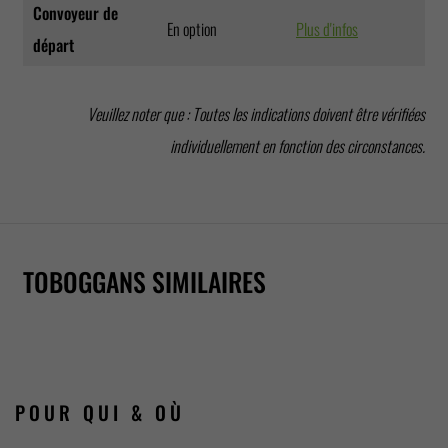
Convoyeur de
En option
Plus d'infos
départ
Veuillez noter que : Toutes les indications doivent être vérifiées
individuellement en fonction des circonstances.
CRAZY
SLIDE
XSLIDE
RIVER
HARAKIRI
COASTER
TOBOGGANS SIMILAIRES
POUR QUI
& OÙ