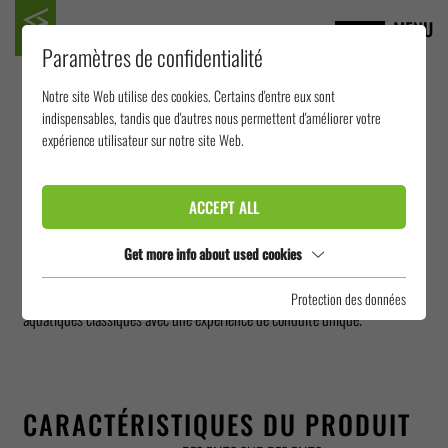
MENU
Paramètres de confidentialité
Notre site Web utilise des cookies. Certains d'entre eux sont
AQUA SHUTTLE
indispensables, tandis que d'autres nous permettent d'améliorer votre
expérience utilisateur sur notre site Web.
L'Aqua Shuttle est une combinaison dynamique de plaisir de glisse et de
ACCEPT ALL
vitesse. L'aventure commence par un départ puissant qui conduit les
passagers dans l'eau fraîche le long d'un long toboggan. Ce toboggan en
Get more info about used cookies
PRV ou en acier inoxydable combine des éléments de toboggans
Protection des données
aquatiques classiques avec une expérience de conduite unique.
CARACTÉRISTIQUES DU PRODUIT