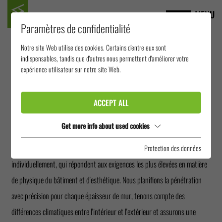
MENU
Paramètres de confidentialité
Notre site Web utilise des cookies. Certains d'entre eux sont
PÉNÉTRATION DE
indispensables, tandis que d'autres nous permettent d'améliorer votre
expérience utilisateur sur notre site Web.
FAÇADE
ACCEPT ALL
Les toboggans aquatiques démarrent souvent à l'intérieur du bâtiment et
Get more info about used cookies
traversent le mur extérieur pour atteindre l'extérieur. Pour ces transitions
complexes, nous fournissons des pénétrations de façade adaptées
Protection des données
individuellement, qui répondent aux exigences les plus élevées en matière
de physique du bâtiment et d'esthétique. Nous planifions la pénétration
avec précision pour chaque épaisseur de mur, tenons compte des
différences climatiques entre l'intérieur et l'extérieur et assurons une