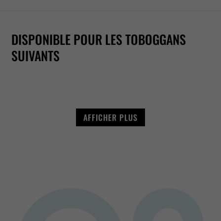
DISPONIBLE POUR LES TOBOGGANS
CHUTE LIBRE
WR1040
RR1200
2-IN-1 RACER
RR900
SUIVANTS
AFFICHER PLUS