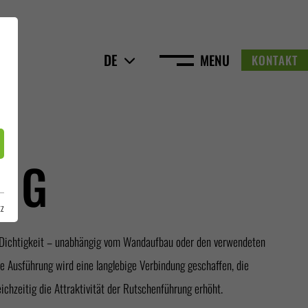
DE
MENU
KONTAKT
NG
tz
chzeitig die Attraktivität der Rutschenführung erhöht.