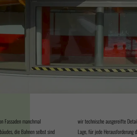
von Fassaden manchmal
naufbau. Wir sind in der
äudes, die Bahnen selbst sind
Lage, für jede Herausforderung d