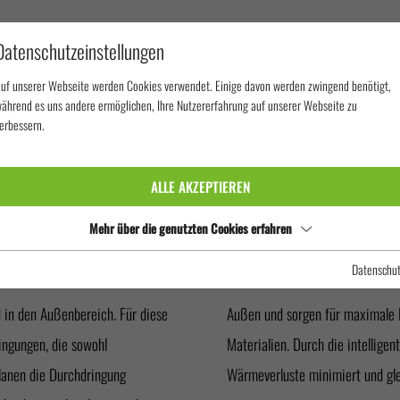
Datenschutzeinstellungen
uf unserer Webseite werden Cookies verwendet. Einige davon werden zwingend benötigt,
ährend es uns andere ermöglichen, Ihre Nutzererfahrung auf unserer Webseite zu
erbessern.
ASSADENDURCHDRINGUNG
ALLE AKZEPTIEREN
URCHDRINGU
Mehr über die genutzten Cookies erfahren
Datenschu
in den Außenbereich. Für diese
daufbau oder den verwendeten
ingungen, die sowohl
ndung geschaffen, die
lanen die Durchdringung
Wärmeverluste minimiert und glei