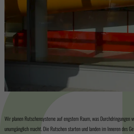
Wir planen Rutschensysteme auf engstem Raum, was Durchdringungen 
wir technische ausgereifte Details, unabhängig vom jeweils gegebenen Fassade
unumgänglich macht. Die Rutschen starten und landen im Inneren des Geb