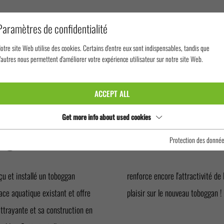
Paramètres de confidentialité
otre site Web utilise des cookies. Certains d'entre eux sont indispensables, tandis que
'autres nous permettent d'améliorer votre expérience utilisateur sur notre site Web.
 PLEIN AIR
PISCINE DU STADE DE FRANCFORT
ACCEPT ALL
 STADE DE F
Get more info about used cookies
Protection des donné
çu et installé un toboggan
s les baigneurs beaucoup de
ce aquatique existant et offre
plaisir sur le nouveau toboggan !
attrayante et sa construction en