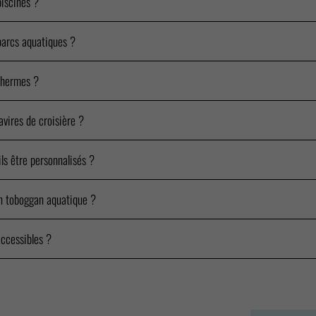
iscines ?
parcs aquatiques ?
thermes ?
vires de croisière ?
ls être personnalisés ?
un toboggan aquatique ?
accessibles ?