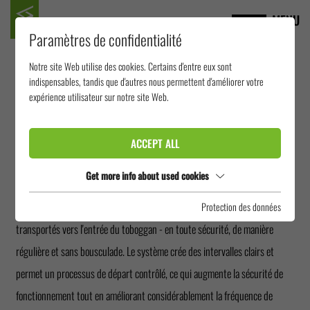
MENU
Paramètres de confidentialité
Notre site Web utilise des cookies. Certains d'entre eux sont
CONVOYEUR DE
indispensables, tandis que d'autres nous permettent d'améliorer votre
expérience utilisateur sur notre site Web.
DÉPART
ACCEPT ALL
Un départ efficace, un toboggan rapide : Le convoyeur de départ favorise
Get more info about used cookies
un déroulement fluide et structuré sur les toboggans très fréquentés. Les
clients prennent place sur le tapis roulant et sont automatiquement
Protection des données
transportés vers l'entrée du toboggan - en toute sécurité, de manière
régulière et sans bousculade. Le système crée des intervalles clairs et
permet un processus de départ contrôlé, ce qui augmente la sécurité de
fonctionnement tout en améliorant considérablement la fréquence de