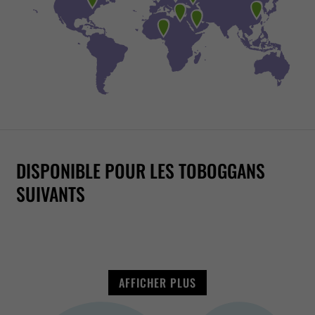
DISPONIBLE POUR LES TOBOGGANS
RAFT
FAMILY
RR1400
RR2700
RACER
TWISTER
RR2050
SUIVANTS
AFFICHER PLUS