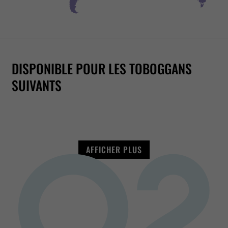
DISPONIBLE POUR LES TOBOGGANS
PENTAGLISS
WR1040
RR1200
2-IN-1 RACER
RR900
SUIVANTS
AFFICHER PLUS