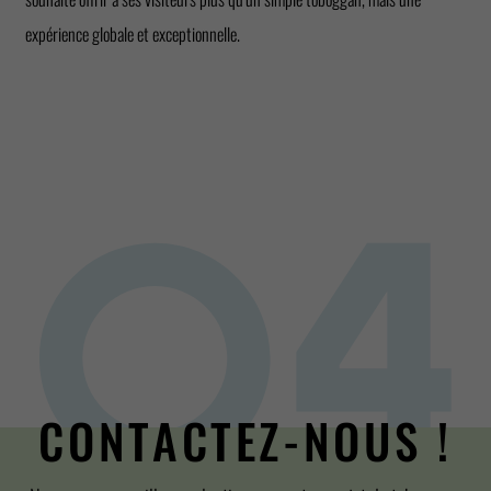
CANNON
SLIDE
AQUA
HARAKIRI
BALL
COASTER
SHUTTLE
expérience globale et exceptionnelle.
CONTACTEZ-NOUS !