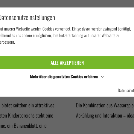
Datenschutzeinstellungen
uf unserer Webseite werden Cookies verwendet. Einige davon werden zwingend benötigt,
ährend es uns andere ermöglichen, Ihre Nutzererfahrung auf unserer Webseite zu
erbessern.
REIBAD KIRCHDORF IN TIROL
ALLE AKZEPTIEREN
RCHDORF IN 
Mehr über die genutzten Cookies erfahren
Datenschu
bietet seitdem ein attraktives
Die Kombination aus Wasserspiel
eten Kinderbereichs steht eine
Abkühlung und Interaktion – ide
me, ein Bananenblatt, eine