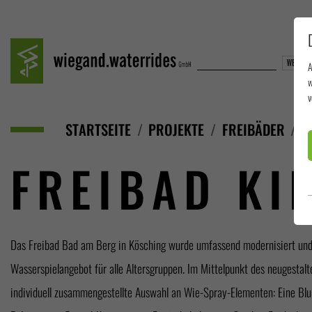
A
w
v
STARTSEITE
PROJEKTE
FREIBÄDER
F
FREIBAD KI
Das Freibad Bad am Berg in Kösching wurde umfassend modernisiert und 
Wasserspielangebot für alle Altersgruppen. Im Mittelpunkt des neugestalt
individuell zusammengestellte Auswahl an Wie-Spray-Elementen: Eine Blu