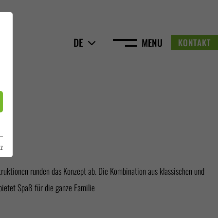
DE
MENU
KONTAKT
tz
ietet Spaß für die ganze Familie