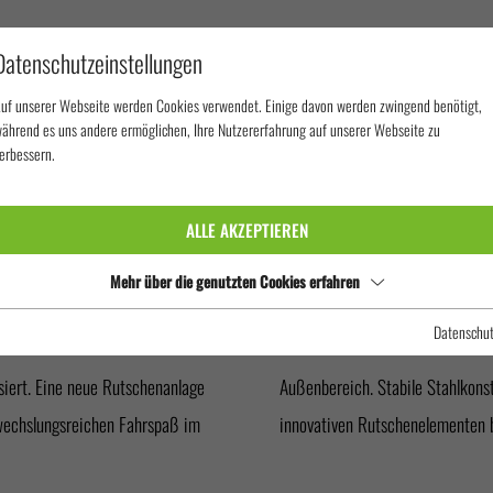
Datenschutzeinstellungen
uf unserer Webseite werden Cookies verwendet. Einige davon werden zwingend benötigt,
ährend es uns andere ermöglichen, Ihre Nutzererfahrung auf unserer Webseite zu
erbessern.
OCEAN ADVENTURE
ALLE AKZEPTIEREN
ENTURE
Mehr über die genutzten Cookies erfahren
Datenschu
iert. Eine neue Rutschenanlage
Kombination aus klassischen und
wechslungsreichen Fahrspaß im
innovativen Rutschenelementen b