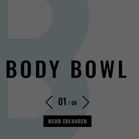
BODY BOWL
01
/
06
MEHR ERFAHREN