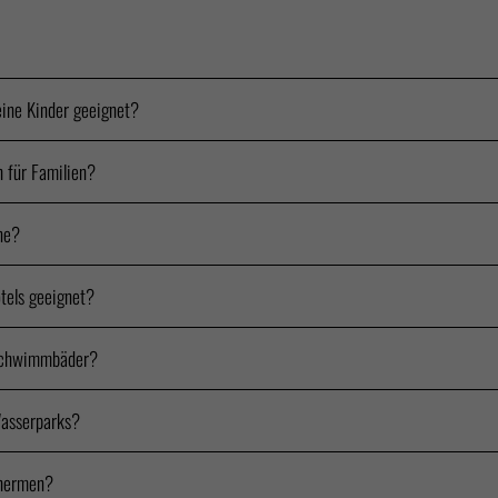
eine Kinder geeignet?
 für Familien?
ne?
tels geeignet?
 Schwimmbäder?
Wasserparks?
Thermen?