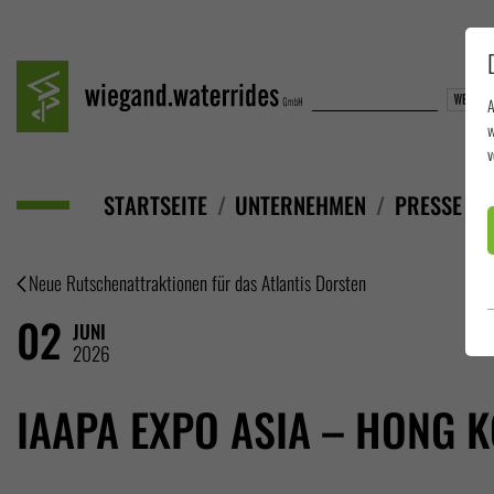
A
w
v
STARTSEITE
UNTERNEHMEN
PRESSE
Neue Rutschenattraktionen für das Atlantis Dorsten
02
JUNI
2026
IAAPA EXPO ASIA – HONG 