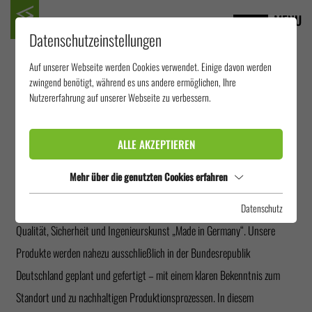
MENU
Datenschutzeinstellungen
Auf unserer Webseite werden Cookies verwendet. Einige davon werden
PRESSEMELDUNGEN
zwingend benötigt, während es uns andere ermöglichen, Ihre
Nutzererfahrung auf unserer Webseite zu verbessern.
WELTWEIT.
ALLE AKZEPTIEREN
Als Hersteller von Wasserrutschen, Reifenrutschen, Röhrenrutschen,
Mehr über die genutzten Cookies erfahren
Breitwellenrutschen und weiteren innovativen Attraktionen aus Edelstahl
und glasfaserverstärktem Kunststoff (GFK) stehen wir für höchste
Datenschutz
Qualität, Sicherheit und Ingenieurskunst „Made in Germany“. Unsere
Produkte werden nahezu ausschließlich in der Bundesrepublik
Deutschland geplant und gefertigt – mit einem klaren Bekenntnis zum
Standort und zu nachhaltigen Produktionsprozessen. In diesem