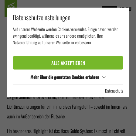
MENU
Datenschutzeinstellungen
Auf unserer Webseite werden Cookies verwendet. Einige davon werden
LED-LICHTEFFEKTE
zwingend benötigt, während es uns andere ermöglichen, Ihre
Nutzererfahrung auf unserer Webseite zu verbessern.
Für ein multisensorisches Rutscherlebnis bieten LED-Lichteffekte
ALLE AKZEPTIEREN
vielfältige Gestaltungsmöglichkeiten. Die eingesetzten RGB-LED-Systeme
liefern starke Leuchtkraft ab 1000 Lumen und lassen sich statisch,
Mehr über die genutzten Cookies erfahren
pulsierend oder farbwechselnd steuern. Neben klassischer Ausleuchtung
Datenschutz
sorgen animierte Farbverläufe, Lichttunnel oder individuelle
Lichtinszenierungen für ein immersives Fahrgefühl – sowohl im Innen- als
auch im Außenbereich der Rutsche.
Ein besonderes Highlight ist das Race Guide System: Es misst in Echtzeit