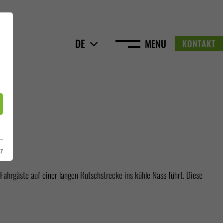
DE
MENU
KONTAKT
tz
ahrgäste auf einer langen Rutschstrecke ins kühle Nass führt. Diese