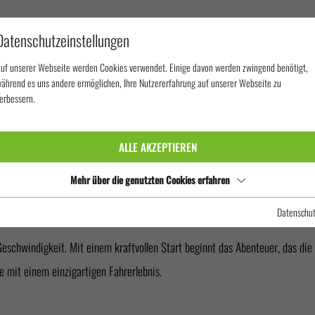
Datenschutzeinstellungen
uf unserer Webseite werden Cookies verwendet. Einige davon werden zwingend benötigt,
ährend es uns andere ermöglichen, Ihre Nutzererfahrung auf unserer Webseite zu
erbessern.
RUTSCHEN
AQUA SHUTTLE
ALLE AKZEPTIEREN
LE
Mehr über die genutzten Cookies erfahren
Datenschu
chwindigkeit. Mit einem kraftvollen Start beginnt das Abenteuer, das die F
 mit einem einzigartigen Fahrerlebnis.