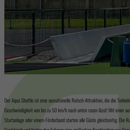
Der Aqua Shuttle ist eine sensationelle Rutsch-Attraktion, die die Teilne
getragen werden. Den Aqua Shuttle kann man zur Nutzung mit Kleidun
Geschwindigkeit von bis zu 50 km/h nach unten rasen lässt! Mit einer a
Fahrgäste nach der rasanten Schussfahrt auf Bremsteppichen. Natürlic
Startanlage oder einem Förderband starten alle Gäste gleichzeitig. Die 
Schwimmbäder möglich bei der die Gäste dann mit voller Geschwindi
Grad hinab und bieten den Fahrern eine großartige Kombination aus Spe