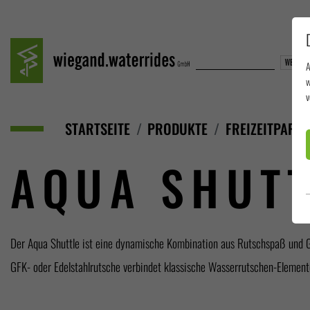
A
w
v
STARTSEITE
PRODUKTE
FREIZEITPARK
AQUA SHUTT
Der Aqua Shuttle ist eine dynamische Kombination aus Rutschspaß und Ges
GFK- oder Edelstahlrutsche verbindet klassische Wasserrutschen-Elemente