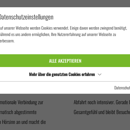
Datenschutzeinstellungen
uf unserer Webseite werden Cookies verwendet. Einige davon werden zwingend benötigt,
ährend es uns andere ermöglichen, Ihre Nutzererfahrung auf unserer Webseite zu
erbessern.
E
SOUND
ALLE AKZEPTIEREN
Mehr über die genutzten Cookies erfahren
Datenschu
emotionale Verbindung zur
t der Einsatz von Ton das
hematisch abgestimmte
Gesamtgefühl und bleibt Besuch
n Hörsinn an und macht die