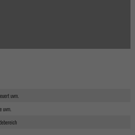
teuert uvm.
e uvm.
debereich