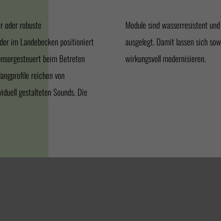
er oder robuste
 feuchten Umfeld
oder im Landebecken positioniert
en als auch bestehende Anlagen
sensorgesteuert beim Betreten
wirkungsvoll modernisieren.
angprofile reichen von
iduell gestalteten Sounds. Die