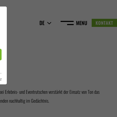
DE
MENU
KONTAKT
tz
enden nachhaltig im Gedächtnis.