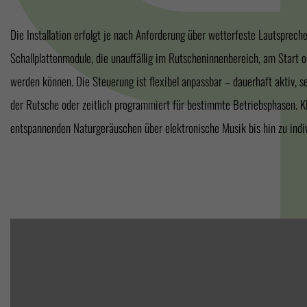
Die Installation erfolgt je nach Anforderung über wetterfeste Lautsprech
Module sind wasserresistent und für den dauerhaften Einsatz im chlorhaltigen oder
Schallplattenmodule, die unauffällig im Rutscheninnenbereich, am Start 
ausgelegt. Damit lassen sich sowohl neue Rutschen akustisch aufwert
werden können. Die Steuerung ist flexibel anpassbar – dauerhaft aktiv, 
der Rutsche oder zeitlich programmiert für bestimmte Betriebsphasen. Kl
entspannenden Naturgeräuschen über elektronische Musik bis hin zu indiv