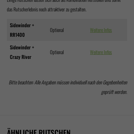
das Rutscherlebnis noch attraktiver zu gestalten.
Sidewinder +
Optional
Weitere Infos
RR1400
Sidewinder +
Optional
Weitere Infos
Crazy River
Bitte beachten: Alle Angaben müssen individuell nach den Gegebenheiten
geprüft werden.
CRAZY
BODY
RAFT
X-
FAMILY
SPEED
LOTUS
BOWL
SLIDE
CONE
CONE
BOOMERANG
URKNALL
CYCLONE
BLASTER
TWISTER
ÄHNLICHE RUTSCHEN