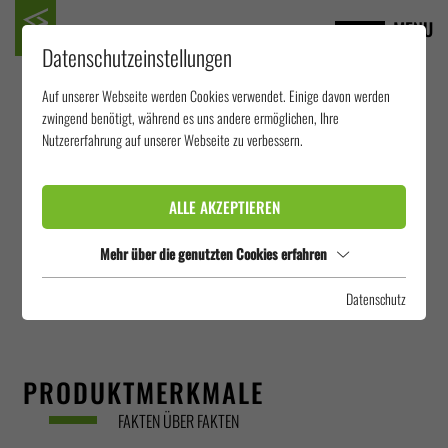
MENU
Datenschutzeinstellungen
Auf unserer Webseite werden Cookies verwendet. Einige davon werden
SIDEWINDER
zwingend benötigt, während es uns andere ermöglichen, Ihre
Nutzererfahrung auf unserer Webseite zu verbessern.
Der Sidewinder steht für Rutschvergnügen mit starkem Schaukeleffekt. In
ALLE AKZEPTIEREN
einem überdimensionalen Rutschflügel erleben Gäste das Gefühl von
Schwerelosigkeit. Die Fahrt beginnt dynamisch und endet nach mehreren
Mehr über die genutzten Cookies erfahren
Pendelbewegungen in einem sicheren Auslauf.
Datenschutz
PRODUKTMERKMALE
FAKTEN ÜBER FAKTEN